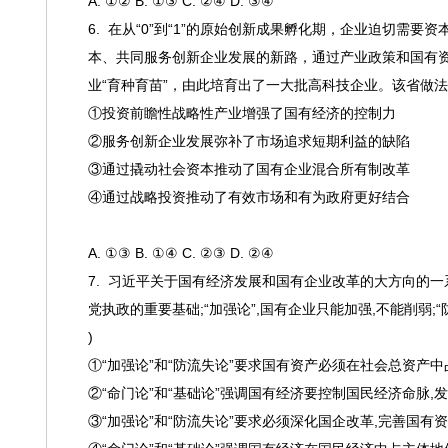
A. ①② B. ①③ C. ②④ D. ③④
6.
在从
“
0”到“1”的原始创新成果孵化期，企业迫切需要
本、共同服务创新企业发展的新路，通过产业政策和国有
业“育种育苗”，由此培育出了一大批高科技企业。该省做法
①投资前瞻性战略性产业增强了国有经济的控制力
②服务创新企业发展弥补了市场追求短期利益的缺陷
③通过撬动社会资本推动了国有企业混合所有制改革
④通过战略投资推动了有效市场和有为政府更好结合
A. ①③ B. ①④ C. ②③ D. ②④
7.
习近平关于国有经济发展和国有企业改革的大方向的一
党执政的重要基础;“加强论”,国有企业只能加强,不能削弱
)
①“加强论”和“防流失论”要求国有资产必须在社会总资产中
②“命门论”和“基础论”强调国有经济要控制国民经济命脉,
③“加强论”和“防流失论”要求必须深化国企改革,完善国有