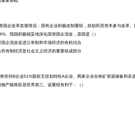
的重要基础
年来国资国企改革发展情况：国有企业积极改制重组，鼓励民营资本参与改革
54%。我国积极稳妥地深化国资国企混改，原因是（）
资国企混改促进公有制和市场经济的有机结合
合所有制经济是社会主义经济的重要组成部分
委将所持B企业51%股权无偿划转给A企业。两家企业在铁矿资源储备和采
粗钢产能将跃居世界第三。该重组有利于：（）