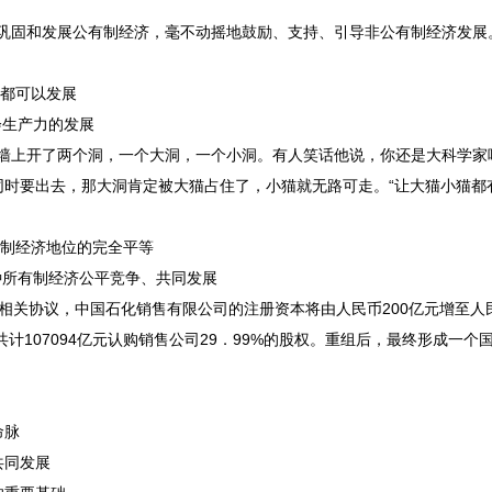
地巩固和发展公有制经济，毫不动摇地鼓励、支持、引导非公有制经济发展
域都可以发展
会生产力的发展
墙上开了两个洞，一个大洞，一个小洞。有人笑话他说，你还是大科学家
同时要出去，那大洞肯定被大猫占住了，小猫就无路可走。
“让大猫小猫都
所有制经济地位的完全平等
各种所有制经济公平竞争、共同发展
相关协议，中国石化销售有限公司的注册资本将由人民币200亿元增至人民币
共计107094亿元认购销售公司29．99%的股权。重组后，最终形成一个
命脉
共同发展