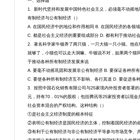
一、选择题
1. 新时代坚持和发展中国特色社会主义，必须毫不动摇
有制经济与公有制经济（）
A. 在国民经济中的地位和作用相同 B. 在国民经济的各领
C. 都是社会主义经济的重要组成部分 D. 都有利于推动社
2.
著名科学家牛顿养了两只猫，一只大猫一只小猫。他在
就够了，小猫也可以走大洞嘛。牛顿说不对，如果两个猫
于推动各种所有制经济发展来说
A. 要毫不动摇巩固和发展非公有制经济 B. 要保证各种
C. 要使各种所有制经济互不影响、各行其道 D. 要促进
3. 按照中国石化销售有限公司与25家境内外投资者签署的
元，持有70．01%的股权；包括腾讯等25家投资者以现金
社会资本混合的产权结构。这种结构（）
①是社会主义经济制度的根本特征
②表明公有制经济是国民经济的主体，控制着国民经济的
③有利于公有制经济与非公有制经济平等参与市场竞争、