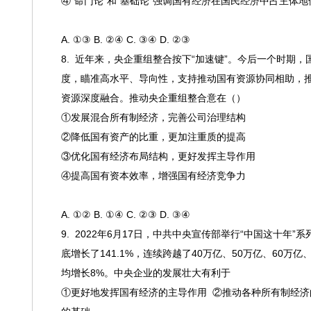
④“命门论”和“基础论”强调国有经济在国民经济中占主体地
A. ①③ B. ②④ C. ③④ D. ②③
8.
近年来，央企重组整合按下
“加速键”。今后一个时期，
度，瞄准高水平、导向性，支持推动国有资源协同相助，推
资源深度融合。推动央企重组整合意在（）
①发展混合所有制经济，完善公司治理结构
②降低国有资产的比重，更加注重质的提高
③优化国有经济布局结构，更好发挥主导作用
④提高国有资本效率，增强国有经济竞争力
A. ①② B. ①④ C. ②③ D. ③④
9. 2022年6月17
日，中共中央宣传部举行
“中国这十年”
底增长了141.1%，连续跨越了40万亿、50万亿、60万亿
均增长8%。中央企业的发展壮大有利于
①更好地发挥国有经济的主导作用 ②推动各种所有制经济