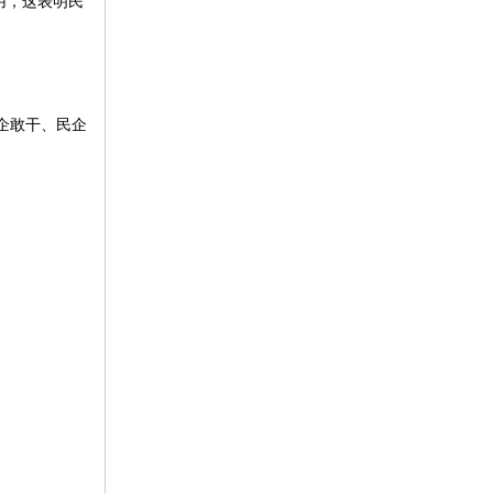
用，这表明民
国企敢干、民企