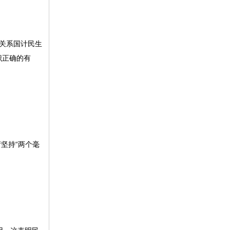
等关系国计民生
识正确的有
厅坚持
“两个毫