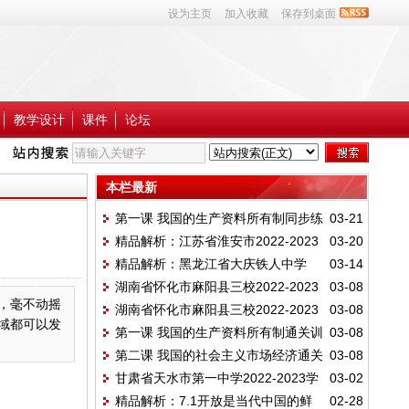
设为主页
加入收藏
保存到桌面
教学设计
课件
论坛
本栏最新
第一课 我国的生产资料所有制同步练
03-21
精品解析：江苏省淮安市2022-2023
03-20
习
精品解析：黑龙江省大庆铁人中学
03-14
学年高一上学期期末考试政治试题
湖南省怀化市麻阳县三校2022-2023
03-08
2022-2023学年高一上学期期末考试政治试
，毫不动摇
湖南省怀化市麻阳县三校2022-2023
03-08
学年高一上学期线上期末联考试政治试题
题
域都可以发
第一课 我国的生产资料所有制通关训
03-08
学年高一上学期线上期末联考试政治试题
第二课 我国的社会主义市场经济通关
03-08
练B卷
甘肃省天水市第一中学2022-2023学
03-02
训练A卷
精品解析：7.1开放是当代中国的鲜
02-28
年高一上学期期末考试政治试题