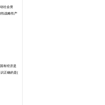
撬动社会资
瞻性战略性产
”,国有经济是
认识正确的是(