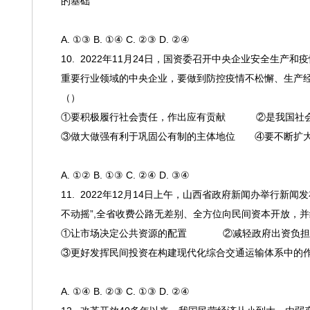
的基础
A. ①③ B. ①④ C. ②③ D. ②④
10. 2022年11月24日，国资委召开中央企业安全
重要行业领域的中央企业，要做到防控疫情不松懈、生产
（）
①要积极履行社会责任，作出应有贡献 ②是我国社会
③做大做强有利于巩固公有制的主体地位 ④要不断扩大
A. ①② B. ①③ C. ②④ D. ③④
11. 2022年12月14日上午，山西省政府新闻办举行
不动摇”
,全省收费公路无差别、全方位向民间资本开放，
①让市场决定公共资源的配置 ②减轻政府出资负担
③更好发挥民间投资在构建现代化综合交通运输体系中的
A. ①④ B. ②③ C. ①③ D. ②④