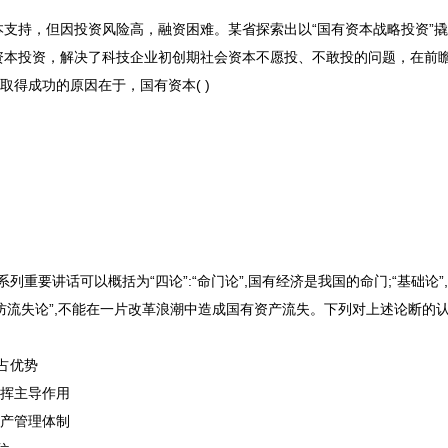
资本支持，但因投资风险高，融资困难。某省探索出以“国有资本战略投资”
资本投资，解决了科技企业初创期社会资本不愿投、不敢投的问题，在前
取得成功的原因在于，国有资本( )
系列重要讲话可以概括为
“四论”
:“命门论”,国有经济是我国的命门;“基础论
;“防流失论”,不能在一片改革浪潮中造成国有资产流失。下列对上述论断的
占优势
发挥主导作用
资产管理体制