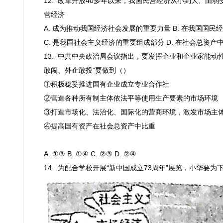
12. 改革开放40多年以来，我国民营经济从小到大、
营经济
A. 成为推动我国经济社会发展的重要力量 B. 在我国国民
C. 是我国社会主义经济的重要组成部分 D. 在社会总资
13.
中共中央政治局会议指出，要发挥企业和企业家能动
敢闯、外企敢投”要做到（）
①积极稳妥推进国有企业成立专业合作社
②营造各种所有制主体依法平等使用生产要素的市场环境
③打造市场化、法治化、国际化的营商环境，激发市场主
④提高国有资产在社会总资产中比重
A. ①③ B. ①④ C. ②③ D. ②④
14.
为配合学校开展
“新中国成立
73
周年
”展览，小华要为