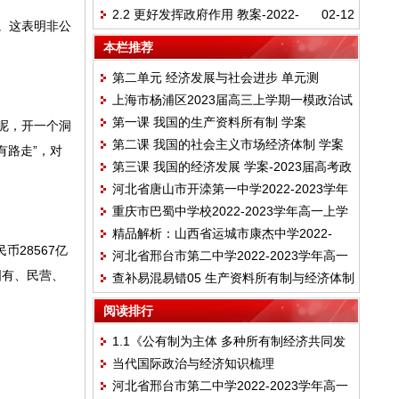
2.2 更好发挥政府作用 教案-2022-
02-12
明标识同步练习
。这表明非公
2023学年高中政治统编版必修二经济与社会
本栏推荐
第二单元 经济发展与社会进步 单元测
上海市杨浦区2023届高三上学期一模政治试
试-2022-2023学年高中政治统编版必修二
第一课 我国的生产资料所有制 学案
题含答案解析
呢，开一个洞
经济与社会
第二课 我国的社会主义市场经济体制 学案
有路走”，对
第三课 我国的经济发展 学案-2023届高考政
河北省唐山市开滦第一中学2022-2023学年
治一轮复习统编版必修二经济与社会
重庆市巴蜀中学校2022-2023学年高一上学
高三上学期期末考试政治试卷
精品解析：山西省运城市康杰中学2022-
期期末模拟政治试题
28567亿
河北省邢台市第二中学2022-2023学年高一
2023学年高一上学期期末考试政治试题
国有、民营、
查补易混易错05 生产资料所有制与经济体制
上学期期末考试政治试题
-【查漏补缺】2022年高考政治三轮冲刺过
阅读排行
关（新高考专用统编版）
1.1《公有制为主体 多种所有制经济共同发
当代国际政治与经济知识梳理
展》教学设计
河北省邢台市第二中学2022-2023学年高一