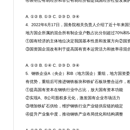
④表明公有制经济和非公有制经济都是我国经济社会发展
A. ①② B. ①③ C. ②③ D. ③④
4. 2022年6月17日，国务院相关负责人介绍了近十
地方国企所属的混合所有制企业户数占比分别超过70%和
①国有经济的主体地位决定我国基本性质和发展方向②国
③国资国企混改有利于提高国有资本运营活力和效率④混
A. ①② B. ①④ C. ②③ D. ③④
5. 钢铁企业A（央企）和B（地方国企）重组，地方国资
有优势，重组后可推进钢铁板块和铁矿石板块整合运作，
①提高国有资本在钢铁行业中占比，放大国有资本功能
②实现A、B公司股权多元化，激发国有企业市场活力
③增加铁矿石供给，维护钢铁行业产业链供应链的稳定
④提升产业集中度，推动钢铁产业布局优化和结构调整