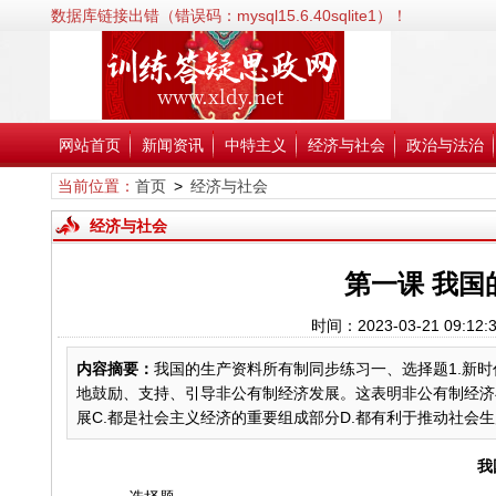
数据库链接出错（错误码：mysql15.6.40sqlite1）！
错误信息:SQLSTATE[HY000] [2002] No such file or directory；
错误代码:2002；
文件:/www/wwwroot/xldy.net/inc/classPdoDb.php；
行号:38；
网站首页
新闻资讯
中特主义
经济与社会
政治与法治
当前位置：
首页
>
经济与社会
经济与社会
第一课 我
时间：2023-03-21 0
内容摘要：
我国的生产资料所有制同步练习一、选择题1.新
地鼓励、支持、引导非公有制经济发展。这表明非公有制经济与
展C.都是社会主义经济的重要组成部分D.都有利于推动社会生产
我