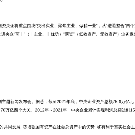
位
国资央企将重点围绕“突出实业、聚焦主业、做精一业”，从“进退整合”四
进央企“两非”（非主业、非优势）“两资”（低效资产、无效资产）业务退
系列主题新闻发布会。据悉，截至
2021年底，中央企业资产总额75.6万亿元
、70万亿四个大关。2012年～2021年，中央企业累计实现利润总额达到15
的共同发展 ③增强国有资产在社会总资产中的优势 ④有利于夯实社会