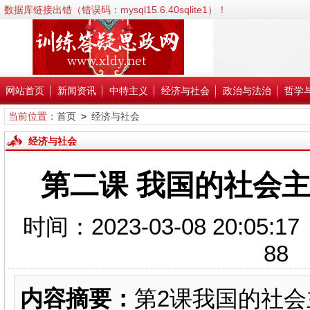
数据库链接出错（错误码：mysql15.6.40sqlite1）！
错误信息:SQLSTATE[HY000] [2002] No such file or directory；
错误代码:2002；
文件:/www/wwwroot/xldy.net/inc/classPdoDb.php；
行号:38；
网站首页
新闻资讯
中特主义
经济与社会
政治与法治
哲学
当前位置：
首页
>
经济与社会
经济与社会
第二课 我国的社会
时间：2023-03-08 20
88
内容摘要：
第2课我国的社会