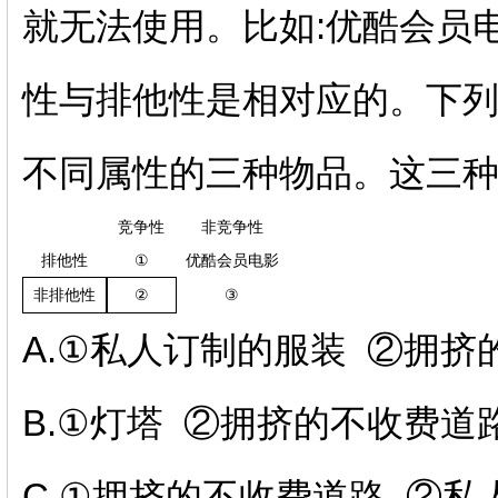
就无法使用。比如
:
优酷会员
性与排他性是相对应的。下
不同属性的三种物品。这三
竞争性
非竞争性
排他性
①
优酷会员电影
③
非排他性
②
A.
①私人订制的服装
②拥挤
B.
①灯塔
②拥挤的不收费道
C.
①拥挤的不收费道路
②私