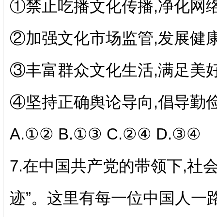
①禁止吃播文化传播
,
净化网
②加强文化市场监管
,
发展健
③丰富群众文化生活
,
满足美
④坚持正确舆论导向
,
倡导勤
A.
①②
B.
①③
C.
②④
D.
③④
7.
在中国共产党的带领下
,
社
迹”。这里有每一位中国人一