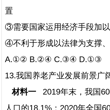
置
③需要国家运用经济手段加
④不利于形成以法律为支撑
A.
①②
B.
②④
C.
③④
D.
①③
13.
我国养老产业发展前景广
材料一
2019年末，我国6
人口的18.1%；2020年全国