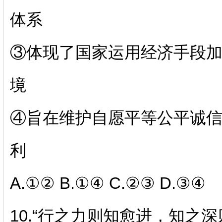
体系
③体现了国家运用经济手段
境
④旨在维护自愿平等公平诚
利
A.
①②
B.
①④
C.
②③
D.
③④
10.“
行之力则知愈进，知之深