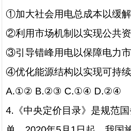
①加大社会用电总成本以缓
②利用市场机制以实现公共
③引导错峰用电以保障电力
④优化能源结构以实现可持
A.
①②
B.
②③
C.
①④
D.
②④
4.
《中央定价目录》是规范国
单。
2020
年
5
月
1
日起，我国