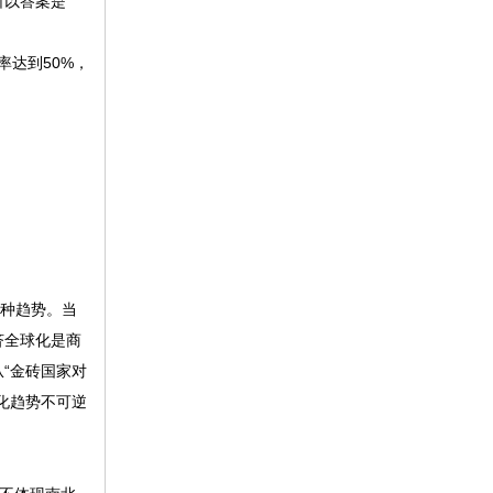
所以答案是
率达到50%，
种趋势。当
济全球化是商
从
“
金砖国家对
化趋势不可逆