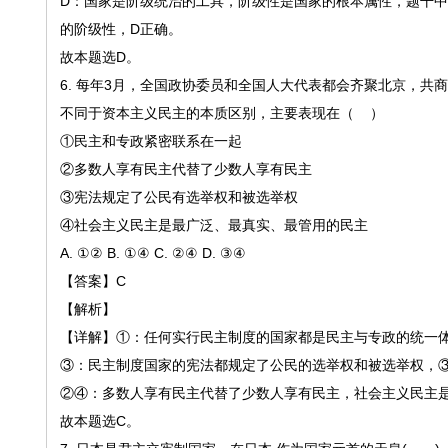
D
：国家是阶级统治的工具，阶级性是国家的根本属性，题干中
的阶级性，
D
正确。
故本题选
D
。
6.
每年
3月，全国政协委员和全国人大代表都会齐聚北京，共商
不同于资本主义民主的本质区别，主要表现在（ ）
①民主和专政紧密联系在一起
②多数人享有民主代替了少数人享有民主
③宪法规定了公民有选举权和被选举权
④社会主义民主是最广泛、最真实、最管用的民主
A. ①② B. ①④ C. ②④ D. ③④
【答案】
C
【解析】
【详解】
①：任何实行民主制度的国家都是民主与专政的统一
③：民主制度国家的宪法都规定了公民的选举权和被选举权，
②④：多数人享有民主代替了少数人享有民主，社会主义民主
故本题选
C。