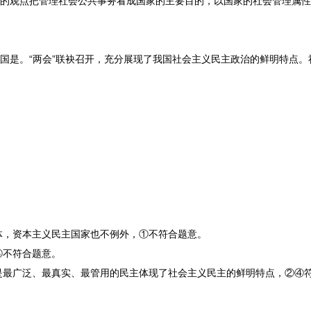
的观点把管理社会公共事务看成国家的主要目的，以国家的社会管理属性
国是。“两会”联袂召开，充分展现了我国社会主义民主政治的鲜明特点。
体，资本主义民主国家也不例外，①不符合题意。
③不符合题意。
是最广泛、最真实、最管用的民主体现了社会主义民主的鲜明特点，②④