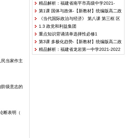
精品解析：福建省南平市高级中学2021-
年高中政治统编版选择性必修一当代国际政
第1课 国体与政体-【新教材】统编版高二政
2022学年高二下学期期中考试政治试题
治与经济
《当代国际政治与经济》 第八课 第三框 区
治选择性必修1《当代国际政治与经济》必
1.3 政党和利益集团
域性国际组织 导学案（含答案）
背知识清单
重点知识背诵清单选择性必修1
第3课 多极化趋势-【新教材】统编版高二政
精品解析：福建省龙岩第一中学2021-2022
治选择性必修1《当代国际政治与经济》必
学年高二下学期第一次月考政治试题
背知识清单
人民当家作主
治阶级意志的
论断表明（