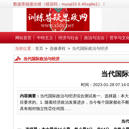
数据库链接出错（错误码：mysql15.6.40sqlite1）！
错误信息:SQLSTATE[HY000] [2002] No such file or directory；
错误代码:2002；
文件:/www/wwwroot/xldy.net/inc/classPdoDb.php；
行号:38；
网站首页
中特主义
经济与社会
政治与法治
哲学与文
当前位置：
首页
>
选修课程
>
当代国际政治与经济
当代国际政治与经济
当代国际
时间：2023-01-28 0
内容摘要：
当代国际政治与经济综合测试卷一、选择题：本大
目要求的。1. 随着经济政治发展进步，当今每个国家都在不
具有相对独立性②任何国......
当