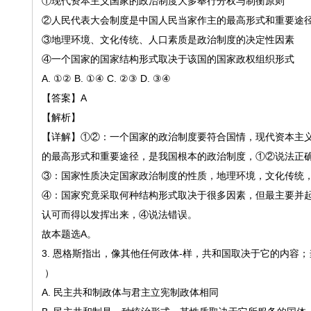
①现代资本主义国家的政治制度大多奉行分权与制衡原则
②人民代表大会制度是中国人民当家作主的最高形式和重要途
③地理环境、文化传统、人口素质是政治制度的决定性因素
④一个国家的国家结构形式取决于该国的国家政权组织形式
A. ①② B. ①④ C. ②③ D. ③④
【答案】
A
【解析】
【详解】
①②
：一个国家的政治制度要符合国情，现代资本主
的最高形式和重要途径，是我国根本的政治制度，
①②
说法正
③
：国家性质决定国家政治制度的性质，地理环境，文化传统
④
：国家究竟采取何种结构形式取决于很多因素，但最主要并
认可而得以发挥出来，
④
说法错误。
故本题选
A
。
3.
恩格斯指出，像其他任何政体
-样，共和国取决于它的内容
）
A. 民主共和制政体与君主立宪制政体相同