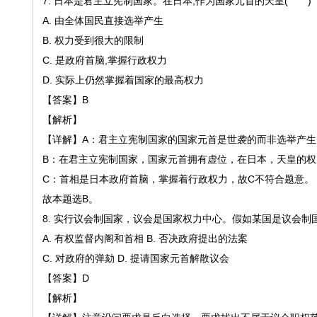
7.
日本是君主立宪制国家。在日本
,作为国家元首的天皇( )
A. 由全体国民直接选举产生
B. 权力受到很大的限制
C.
是政府首脑
,掌握行政权力
D. 实际上仍然掌握着国家的最高权力
【答案】
B
【解析】
【详解】
A：君主立宪制国家的国家元首是世袭的而非选举产生
B：在君主立宪制国家，国家元首拥有虚位，在日本，天皇的权
C：首相是日本政府首脑，掌握着行政权力，故C不符合题意。
故本题选
B。
8.
实行议会制国家，议会是国家权力中心。假如某国是议会制
A.
有权监督内阁和首相
B.
否决政府提出的法案
C.
对政府的弹劾
D.
提请国家元首解散议会
【答案】
D
【解析】