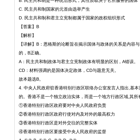
B. 民主共和制是一种统治形式，其性质取决于它所服务的国体
C. 民主共和制国家的元首由选举产生
D. 民主共和制和君主立宪制都属于国家的政权组织形式
【答案】
B
【解析】
【详解】
B：恩格斯的论断旨在揭示国体与政体的关系是内容
的，B正确。
A：民主共和制政体与君主立宪制政体有明显的区别，A错误。
CD：材料强调的是国体决定政体，CD与题意无关。
故本题选
B。
4.
中央人民政府驻香港特别行政区联络办公室发言人指出
,基
的。香港不是一个独立政治实体，而是一个地方行政区域,其所
①香港特别行政区政府要对中央人民政府负责
②香港特别行政区政府行使对内及对外的最高权力
③香港特别行政区是对外交往的完整实体
④香港特别行政区要接受中央人民政府的监督