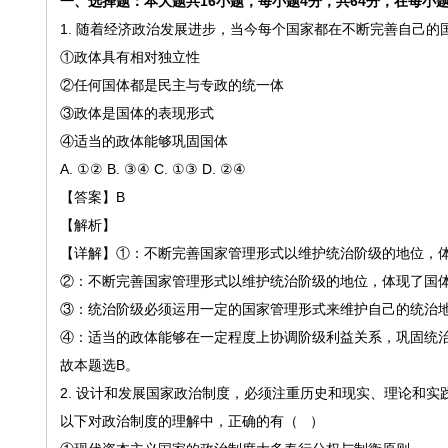
一、选择题：本大题共
16小题，每小题4分，共64分，在每
1.
随着经济政治发展进步，当今每个国家都在不断完善自己的
①政体具有相对独立性
②
任何国体都是民主与专政的统一体
③政体是国体的表现形式
④
适当的政体能够巩固国体
A. ①② B. ③④ C. ①③ D. ②④
【答案】
B
【解析】
【详解】
①：不断完善国家管理形式以维护统治阶级的地位，
②：不断完善国家管理形式以维护统治阶级的地位，体现了国
③：统治阶级必须运用一定的国家管理形式来维护自己的统治
④：适当的政体能够在一定程度上协调阶级利益关系，巩固统
故本题选B。
2.
设计和发展国家政治制度，必须注重历史和现实、理论和实
以下对政治制度的理解中，正确的有（ ）