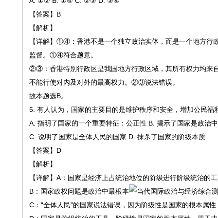
A. ①② B. ①④ C. ②③ D. ③④
【答案】
B
【解析】
【详解】
①④
：香港不是一个独立政治实体，而是一个地方行
监督。
①④
符合题意。
②③
：香港特别行政区是我国地方行政区域，其所有权力均来
不能行使对内及对外的最高权力。
②③
说法错误。
故本题选
B
。
5.
有人认为，国家的主要目的是维护秩序和安全，增加公民福
A. 指明了国家的一个重要特征：公正性 B. 揭示了国家是政治
C. 说明了国家是全体人民的国家 D. 抹杀了国家的阶级本质
【答案】
D
【解析】
【详解】
A
：国家是经济上占统治地位的阶级进行阶级统治的工
B
：国家政权问题是政治中最根本
C
：
“
全体人民
”
的国家说法错误，因为阶级性是国家的根本属性