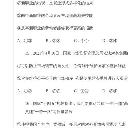
②
新职业的出现，是就业形式多样化的结果
③
向往新职业的劳动者应主动提高相关技能
④
从事新职业的劳动者能够获得更高的报酬
A．①③ B．②③ C．①④ D．②④
15．2021年4月10日，国家市场监督管理总局依法对某
①
可以防止市场调节的自发性
②有利于维护国家的整体利益
③旨在维护公平公正的市场秩序
④是使用经济手段进行宏观调
A．①② B．②③ C．①④ D．③④
16．国家“十四五”规划指出，我们要推动共建“一带一路
共建“一带一路”高质量发展
①
使得我国全方位、宽领域、多层次的对外开放格局逐步形成