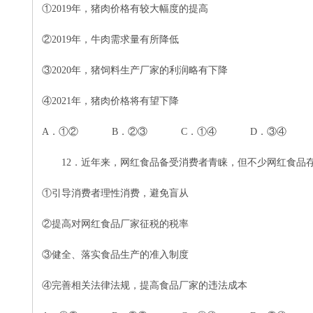
①2019年，猪肉价格有较大幅度的提高
②2019年，牛肉需求量有所降低
③2020年，猪饲料生产厂家的利润略有下降
④2021年，猪肉价格将有望下降
A
．
①② B．②③ C．①④ D．③④
12．近年来，网红食品备受消费者青睐，但不少网红食品
①
引导消费者理性消费，避免盲从
②提高对网红食品厂家征税的税率
③健全、落实食品生产的准入制度
④完善相关法律法规，提高食品厂家的违法成本