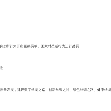
集团的垄断行为开出巨额罚单。国家对垄断行为进行处罚
控
”高质量发展，建设数字丝绸之路、创新丝绸之路、绿色丝绸之路、健康丝