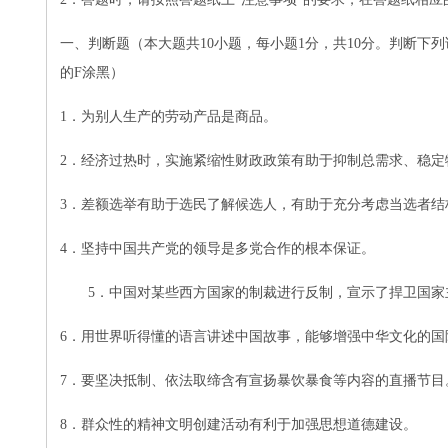
一
、判断题（本大题共
10小题，每小题1分，共10分。判断
的F涂黑）
1
．为别人生产的劳动产品是商品。
2
．经济过热时，实施紧缩性财政政策有助于抑制总需求、稳定
3
．差额选举有助于选民了解候选人，有助于充分考虑当选者结
4
．坚持中国共产党的领导是多党合作的根本保证。
5
．中国对某些西方国家的制裁进行反制，宣示了捍卫国家
6
．用世界听得懂的语言讲述中国故事，能够增强中华文化的国
7
．要坚决抵制、依法取缔含有宣扬暴饮暴食等内容的直播节目
8
．群众性的精神文明创建活动有利于加强思想道德建设。