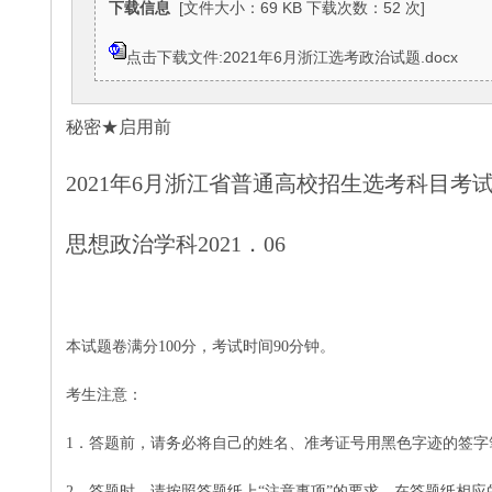
下载信息
[文件大小：69 KB 下载次数：52 次]
点击下载文件:2021年6月浙江选考政治试题.docx
秘密
★启用前
2021年6月浙江省普通高校招生选考科目考
思想政治学科
2021．06
本试题卷满分
100分，考试时间90分钟。
考生注意：
1
．答题前，请务必将自己的姓名、准考证号用黑色字迹的签字
2
．答题时，请按照答题纸上
“注意事项”的要求，在答题纸相