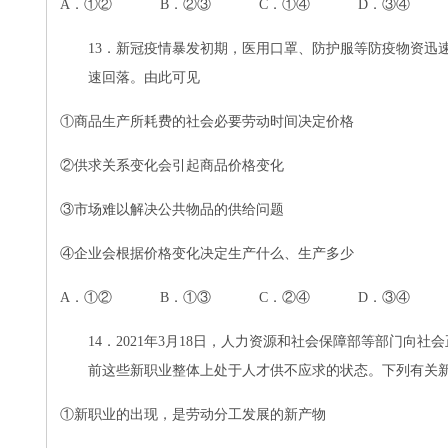
A．①② B．②③ C．①④ D．③④
13．新冠疫情暴发初期，医用口罩、防护服等防疫物资迅
速回落。由此可见
①
商品生产所耗费的社会必要劳动时间决定价格
②
供求关系变化会引起商品价格变化
③
市场难以解决公共物品的供给问题
④
企业会根据价格变化决定生产什么、生产多少
A．①② B．①③ C．②④ D．③④
14．2021年3月18日，人力资源和社会保障部等部门
前这些新职业整体上处于人才供不应求的状态。下列有关
①
新职业的出现，是劳动分工发展的新产物