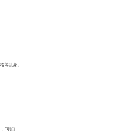
出格等乱象。
，“明白