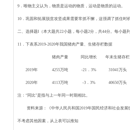
9
．唯物主义认为，物质是运动的物质，运动是物质的运动。
10．巩固和拓展脱贫攻坚成果需要常抓不懈，这强调了抓住时
二
、选择题
I（本大题共22小题，每小题2分，共44分。每小
11．下表系2019-2020年我国猪肉产量、生猪存栏数据
猪肉产量
同比增长
年末生猪存栏
2019年
4255万吨
-21．3%
31041万头
2020年
4113万吨
-3．3%
40650万头
注：
“同比”是指与上一年同一时期相比。
资料来源：《中华人民共和国
2019年国民经济和社会发
不考虑其他因素，从上表可以推知