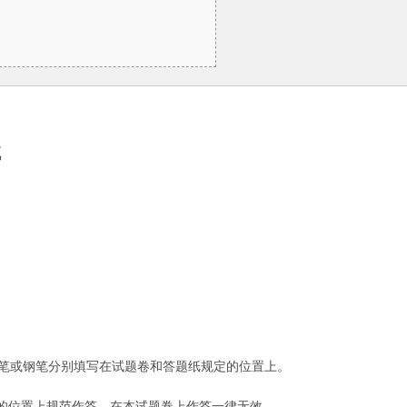
试
笔或钢笔分别填写在试题卷和答题纸规定的位置上。
应的位置上规范作答，在本试题卷上作答一律无效。