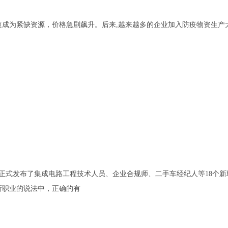
速成为紧缺资源，价格急剧飙升。后来,越来越多的企业加入防疫物资生产
向社会正式发布了集成电路工程技术人员、企业合规师、二手车经纪人等18个
新职业的说法中，正确的有