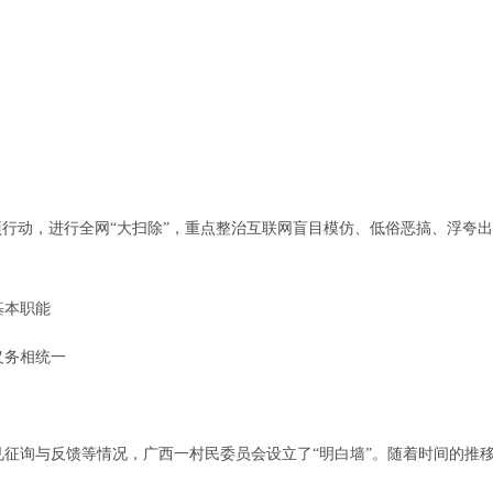
列专项行动，进行全网“大扫除”，重点整治互联网盲目模仿、低俗恶搞、浮夸
基本职能
义务相统一
见征询与反馈等情况，广西一村民委员会设立了“明白墙”。随着时间的推移