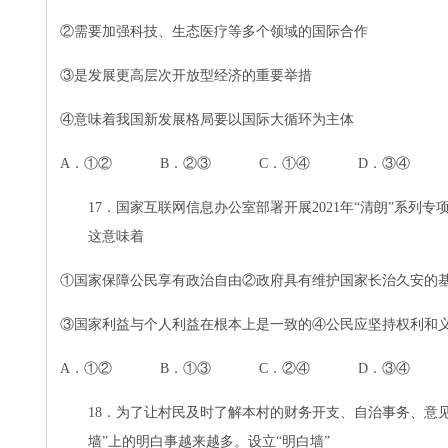
②
需要加强科技、生态医疗等多个领域的国际合作
③
是发展更高层次开放型经济的重要举措
④
意味着我国新发展格局要以国际大循环为主体
A．①② B．②③ C．①④ D．③④
17．国家互联网信息办公室部署开展2021年“清朗”系
这意味着
①
国家保障公民享有政治自由
②政府具有维护国家长治久安的
③国家利益与个人利益在根本上是一致的④公民应坚持权利和
A．①② B．①③ C．②④ D．③④
18．为了让村民及时了解本村的财务开支、自治事务、意
墙”上的明白事越来越多。设立“明白墙”