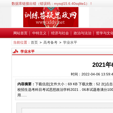
数据库链接出错（错误码：mysql15.6.40sqlite1）！
错误信息:SQLSTATE[HY000] [2002] No such file or directory；
错误代码:2002；
文件:/www/wwwroot/xldy.net/inc/classPdoDb.php；
行号:38；
网站首页
中特主义
经济与社会
政治与法治
哲学与文
当前位置：
首页
>
高考备考
>
学业水平
学业水平
2021
时间：2022-04-06 1
内容摘要：
下载信息[文件大小：69 KB 下载次数：52 次]点
校招生选考科目考试思想政治学科2021．06本试题卷满分1
用......