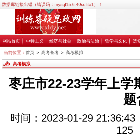
数据库链接出错（错误码：mysql15.6.40sqlite1）！
错误信息:SQLSTATE[HY000] [2002] No such file or directory；
错误代码:2002；
文件:/www/wwwroot/xldy.net/inc/classPdoDb.php；
行号:38；
网站首页
中特主义
经济与社会
政治与法治
哲学与文化
选
当前位置：
首页
>
高考备考
>
高考模拟
高考模拟
枣庄市22-23学年上
题
时间：2023-01-29 21
125