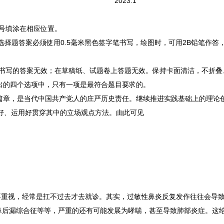
2023.1
考号填涂在相应位置。
非选择题答案必须使用0.5毫米黑色签字笔书写，绘图时，可用2B铅笔作答
域书写的答案无效；在草稿纸、试题卷上答题无效。保持卡面清洁，不折叠
给出的四个选项中，只有一项是最符合题目要求的。
新篇章，是当代中国共产党人的庄严历史责任。继续推进实践基础上的理论
好、运用好贯穿其中的立场观点方法。由此可见
不重视，经常是扛不过去才去就诊。其实，过敏性鼻炎反复发作往往会导
鼻后漏综合征等等，严重的还有可能发展为哮喘，甚至导致肺部炎症。这