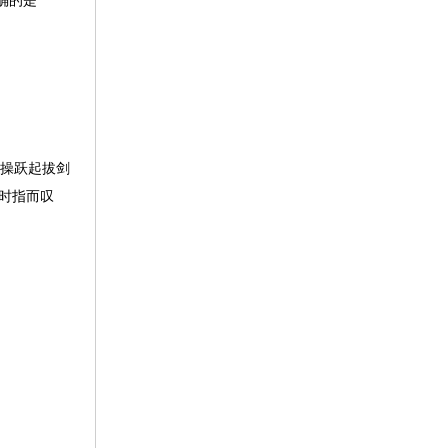
确的是
。操跃起拔剑
葬时指而叹