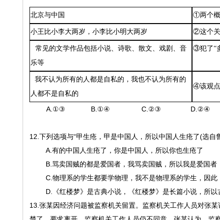
北京与中国
①两个
小王比小李大两岁，小李比小明大两岁
②这个
常见的文学作品包括小说、诗歌、散文、戏剧、音
③犯了“
乐等
我不认为所有的人都是自私的，我也不认为所有的
④该观
人都不是自私的
A.①③ B.①④ C.②③ D.②④
12.下列选项与“甲生疮，甲是中国人，所以中国人生疮了(选
A.有的中国人生疮了，你是中国人，所以你也生疮了
B.骂卖国贼的都是爱国者，我骂卖国贼，所以我是爱国者
C.物理系的学生都要学物理，我不是物理系的学生，因此
D.《红楼梦》是古典小说，《红楼梦》是长篇小说，所以
13.张某因经济问题被监察机关留置。监察机关工作人员对张
楚了，要求离开，监察机关工作人员仍不同意。张某认为，监