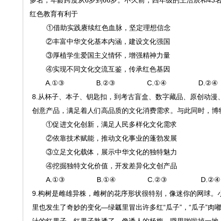
多名，年龄跨度从6岁到66岁。不久前，四年级的王浩辰和43
红色教育有利于
①借助实践赓续红色血脉，坚定理想信念
②丰富中华文化基本内涵，建设文化强国
③厚植学生爱国主义情怀，增强精神力量
④实现不同文化交流互鉴，传承红色基因
A.①③ B.②③ C.①④ D.②④
8.从杯子、本子、钥匙扣，到考古盲盒、数字藏品、原创动
创意产品，满足着人们高品质的文化消费需求。与此同时，博
①促进文化创新，满足人民多样化文化需求
②依靠技术赋能，推动文化事业的蓬勃发展
③立足文化载体，展示中华文化的独特魅力
④挖掘独特文化价值，开发差异化文创产品
A.①③ B.①④ C.②③ D.②④
9.构树是雌雄异株，雌树的花序形状很特别，像迷你的网球。
里也发生了奇妙的变化—绿瓤里冒出许多红“瓜子”，“瓜子”肉