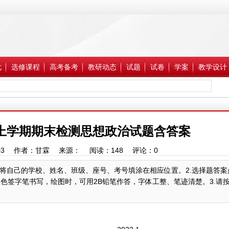
化
选修课程
高考备考
教研动态
试题
试卷
学案
教学设计
三上学期期末检测思想政治试题含答案
1:20:03 作者：甘霖 来源： 阅读：
148
评论：
0
生先将自己的学校、姓名、班级、座号、考号填涂在相应位置。2.选择题答案
黑色签字笔书写，绘图时，可用2B铅笔作答，字体工整、笔迹清楚。3.请