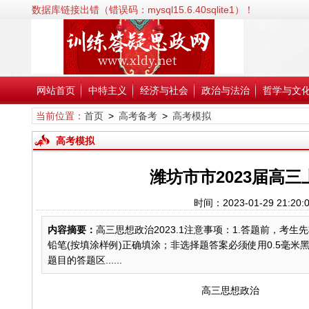
数据库链接出错（错误码：mysql15.6.40sqlite1）！
错误信息:SQLSTATE[HY000] [2002] No such file or directory；
错误代码:2002；
文件:/www/wwwroot/xldy.net/inc/classPdoDb.php；
行号:38；
网站首页
中特主义
经济与社会
政治与法治
哲学与文
当前位置：
首页
>
高考备考
>
高考模拟
高考模拟
潍坊市市2023届高
时间：2023-01-29 2
内容摘要：
高三思想政治2023.1注意事项：1.答题前，考
铅笔(按填涂样例)正确填涂；非选择题答案必须使用0.5毫米
题目的答题区......
高三思想政治