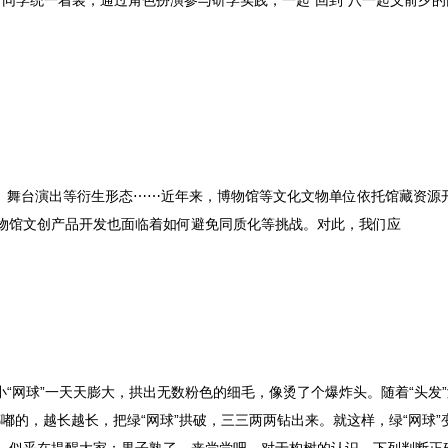
名同学统一着装，通过角色扮演参与研学实践，一起“回到”八一起义前夕
漫、舞台演出等衍生形态⋯⋯近年来，博物馆等文化文物单位依托馆藏资源
物馆文创产品开发也面临着如何避免同质化等挑战。对此，我们应
小“网球”一天天膨大，拱出无数粉色的细毛，像烫了个爆炸头。随着“头发
嘟嘟的，越长越长，把绿“网球”拱破，三三两两钻出来。就这样，绿“网球”