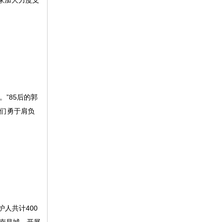
家加大力度支
”85后的郭
他们勇于肩负
人共计400