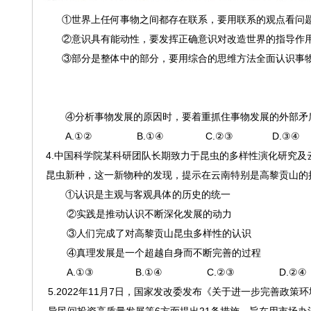
①世界上任何事物之间都存在联系，要用联系的观点看问
②意识具有能动性，要发挥正确意识对改造世界的指导作
③部分是整体中的部分，要用综合的思维方法全面认识事
④分析事物发展的原因时，要着重抓住事物发展的外部矛
A.①② B.①④ C.②③ D.③④
4.中国科学院某科研团队长期致力于昆虫的多样性演化研究
昆虫新种，这一新物种的发现，提示在云南特别是高黎贡山的
①认识是主观与客观具体的历史的统一
②实践是推动认识不断深化发展的动力
③人们完成了对高黎贡山昆虫多样性的认识
④真理发展是一个超越自身而不断完善的过程
A.①③ B.①④ C.②③ D.②④
5.2022年11月7日，国家发改委发布《关于进一步完善