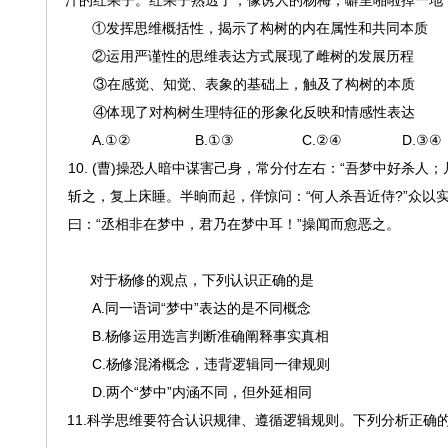
汁的红果子。红果子熟透了，像诱人的杨梅，噼里啪啦掉一地
①发挥思维概括性，揭示了构树的内在属性和共同本质
②运用严谨性的思维表达方式展现了雌树的发展历程
③在感觉、知觉、表象的基础上，触及了构树的本质
④体现了对构树生理特征的形象化反映和情感性表达
A.①② B.①③ C.②④ D.③④
10. (曹)操恐人暗中谋害己身，常分付左右：“吾梦中好杀
斩之，复上床睡。半晌而起，佯惊问：“何人杀吾近侍?”众以
曰：“丞相非在梦中，君乃在梦中耳！”操闻而愈恶之。
对于杨修的观点，下列认识正确的是
A.同一语词“梦中”表达的是不同概念
B.杨修运用选言判断准确阐释事实真相
C.杨修混淆概念，违背逻辑同一律规则
D.两个“梦中”内涵不同，但外延相同
11.科学思维要符合认识规律、遵循逻辑规则。下列分析正确