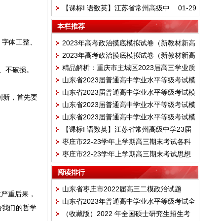
【课标I 语数英】江苏省常州高级中
01-29
断考试思想政治试题
学23届高三上学期1月月考试题
本栏推荐
，字体工整、
2023年高考政治摸底模拟试卷（新教材新高
2023年高考政治摸底模拟试卷（新教材新高
考专用）（二）
精品解析：重庆市主城区2023届高三学业质
考专用）（一）
、不破损。
山东省2023届普通高中学业水平等级考试模
量调研抽测（第一次）政治试题
山东省2023届普通高中学业水平等级考试模
拟政治试题一带答案解析
创新，首先要
山东省2023届普通高中学业水平等级考试模
拟政治试题二带答案解析
山东省2023届普通高中学业水平等级考试模
拟政治试题三带答案解析
【课标I 语数英】江苏省常州高级中学23届
拟政治试题四带答案解析
枣庄市22-23学年上学期高三期末考试各科
高三上学期1月月考试题
枣庄市22-23学年上学期高三期末考试思想
试题含答案
政治试题含答案
阅读排行
山东省枣庄市2022届高三二模政治试题
致严重后果，
山东省2023年普通高中学业水平等级考试全
给我们的哲学
（收藏版）2022 年全国硕士研究生招生考
真模拟政治试题