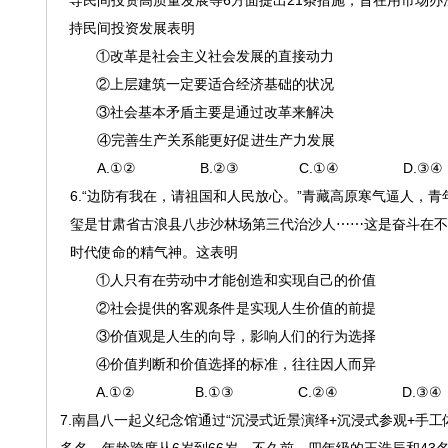
导民间投资高质量发展等6方面提出21条措施，旨在用市场
持民间投资发展表明
①改革是社会主义社会发展的直接动力
②上层建筑一定要适合经济基础的状况
③社会基本矛盾主要是通过改革来解决
④完善生产关系能更好促进生产力发展
A.①② B.②③ C.①④ D.③④
6.“边防有我在，请祖国和人民放心。”青藏高原寒气逼人，
玺是甘肃省古浪县八步沙林场第三代治沙人⋯⋯这是奋斗在
时代使命的精气神。这表明
①人只有在劳动中才能创造和实现自己的价值
②社会提供的客观条件是实现人生价值的前提
③价值观是人生的向导，影响人们的行为选择
④价值判断和价值选择的标准，往往因人而异
A.①② B.①③ C.②④ D.③④
7.南昌八一起义纪念馆通过“沉浸式近景演绎+沉浸式参观+手工