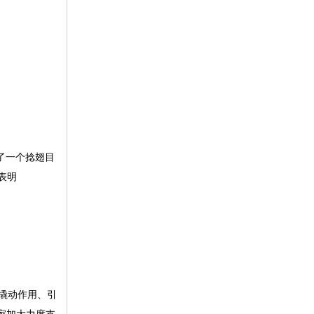
了一个捻翅目
表明
资撬动作用、引