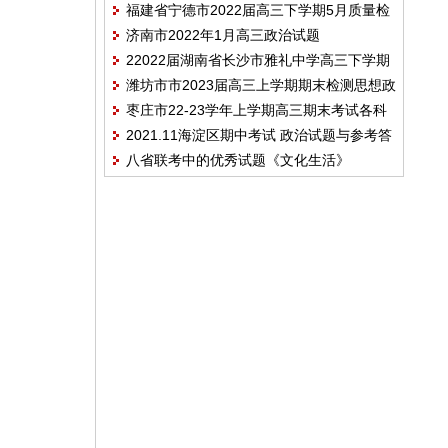
福建省宁德市2022届高三下学期5月质量检
试政治试题
济南市2022年1月高三政治试题
测（宁德三模） 政治 Word版含答案
22022届湖南省长沙市雅礼中学高三下学期
潍坊市市2023届高三上学期期末检测思想政
一模考试 政治试题
枣庄市22-23学年上学期高三期末考试各科
治试题含答案
2021.11海淀区期中考试 政治试题与参考答
试题含答案
八省联考中的优秀试题《文化生活》
案