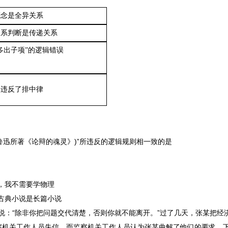
概念是全异关系
关系判断是传递关系
多出子项”的逻辑错误
点违反了排中律
自鲁迅所著《论辩的魂灵》)”所违反的逻辑规则相一致的是
，我不需要学物理
古典小说是长篇小说
某说：“除非你把问题交代清楚，否则你就不能离开。”过了几天，张某把经
察机关工作人员失信，而监察机关工作人员认为张某曲解了他们的要求。