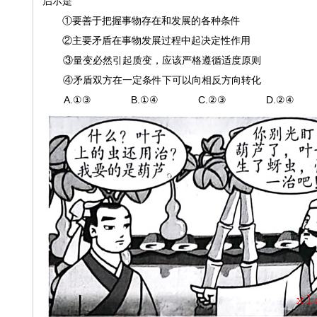
启示是
①要善于把握事物存在和发展的各种条件
②主要矛盾在事物发展过程中起决定性作用
③量变必然引起质变，应该严格遵循适度原则
④矛盾双方在一定条件下可以向相反方向转化
A.①③ B.①④ C.②③ D.②④