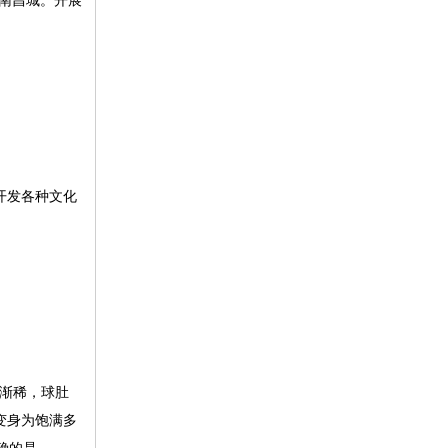
的南昌城。开展
开发各种文化
”渐稀，球肚
变身为饱满多