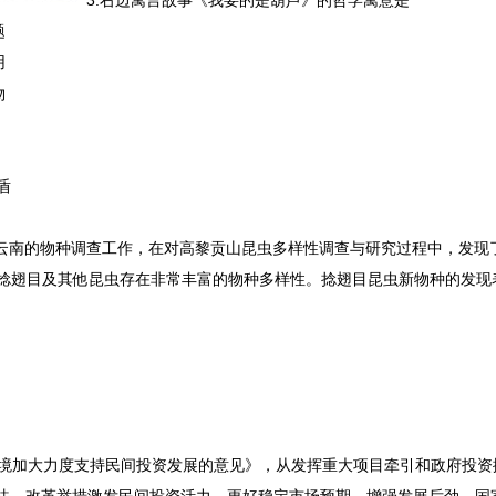
3.右边寓言故事《我要的是葫芦》的哲学寓意是
题
用
物
盾
及云南的物种调查工作，在对高黎贡山昆虫多样性调查与研究过程中，发现
捻翅目及其他昆虫存在非常丰富的物种多样性。捻翅目昆虫新物种的发现
政策环境加大力度支持民间投资发展的意见》，从发挥重大项目牵引和政府投