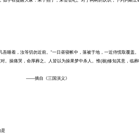
，似乎在提醒大家：果子熟了，来尝尝吧。对于构树的认识，下列判断正
人；凡吾睡着，汝等切勿近前。”一日昼寝帐中，落被于地，一近侍慌取覆盖
实对。操痛哭，命厚葬之。人皆以为操果梦中杀人。惟(杨)修知其意，临
——摘自《三国演义》
的是