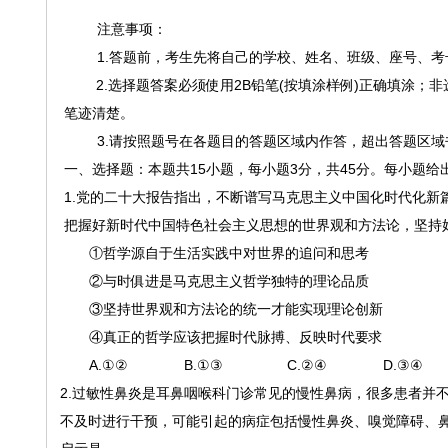
注意事项：
1.答题前，考生先将自己的学校、姓名、班级、座号、
2.选择题答案必须使用2B铅笔(按填涂样例)正确填涂；
笔迹清楚。
3.请按照题号在各题目的答题区域内作答，超出答题区
一、选择题：本题共
15小题，每小题3分，共45分。每小题
1.党的二十大报告指出，不断谱写马克思主义中国化时代化
把握好新时代中国特色社会主义思想的世界观和方法论，坚持
①哲学源自于生活实践中对世界的追问和思考
②与时俱进是马克思主义哲学独特的理论品质
③坚持世界观和方法论的统一才能实现理论创新
④真正的哲学应该把握时代脉搏、反映时代要求
A.①② B.①③ C.②④ D.③④
2.过敏性鼻炎是耳鼻咽喉科门诊常见的慢性鼻病，很多患者并
不及时进行干预，可能引起的病症包括慢性鼻炎、嗅觉障碍、