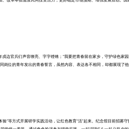
办法、改革举措激发民间投资活力，更好稳定市场预期、增强发展后劲。国
青年戍边官兵们声音嘹亮、字字铿锵；“我要把青春留在家乡，守护绿色家园。
不同岗位的青年发出的青春誓言，虽然内容、表达各不相同，却都展现了
体验”等方式开展研学实践活动，让红色教育“活”起来。纪念馆目前招募守护