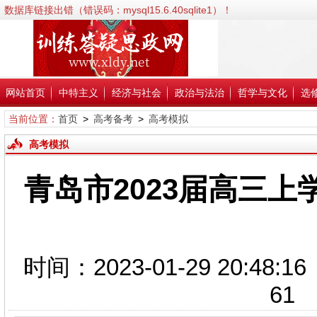
数据库链接出错（错误码：mysql15.6.40sqlite1）！
错误信息:SQLSTATE[HY000] [2002] No such file or directory；
错误代码:2002；
文件:/www/wwwroot/xldy.net/inc/classPdoDb.php；
行号:38；
网站首页
中特主义
经济与社会
政治与法治
哲学与文化
选
当前位置：
首页
>
高考备考
>
高考模拟
高考模拟
青岛市2023届高三
时间：2023-01-29 20
61